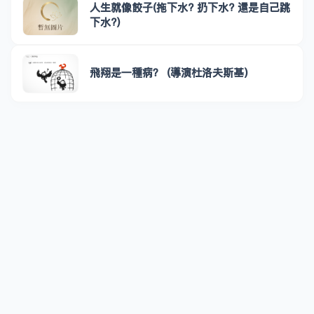
人生就像餃子(拖下水? 扔下水? 還是自己跳
下水?)
飛翔是一種病？ (導演杜洛夫斯基)