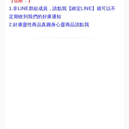
【提醒：】
1.非LINE群組成員，
請點我【綁定LINE】
就可以不
定期收到我們的好康通知
2.
好康靈性商品真圓身心靈商品請點我