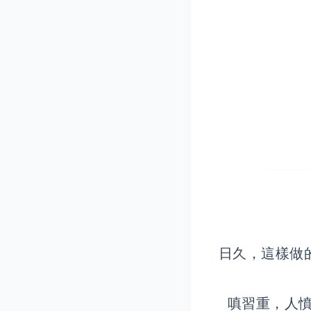
日久，這樣做
嗔習重，人憤