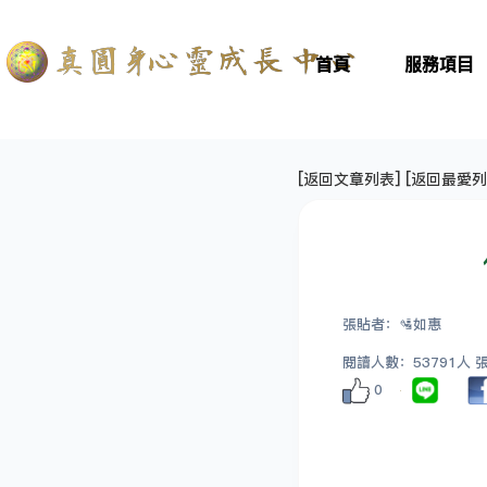
首頁
服務項目
[
返回文章列表
] [
返回最愛列
張貼者：🛂如惠
閱讀人數：53791人 張貼
0