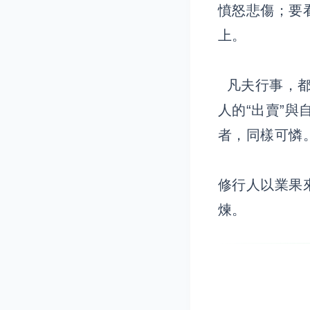
憤怒悲傷；要
上。
凡夫行事，都
人的“出賣”與
者，同樣可憐
修行人以業果
煉。