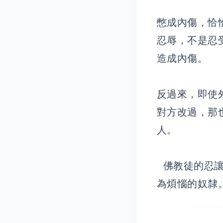
憋成內傷，恰恰
忍辱，不是忍
造成內傷。
反過來，即使
對方改過，那
人。
佛教徒的忍讓
為煩惱的奴隸