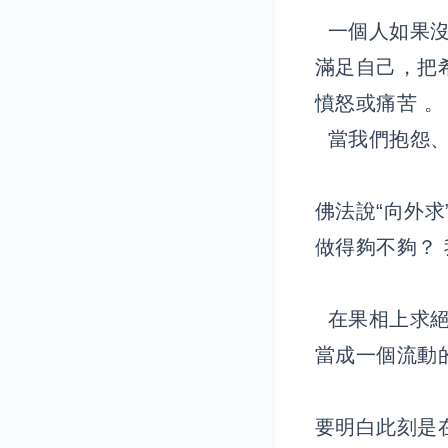
一個人如果沒
滿足自己，把
憤怒或痛苦 。
當我們抱怨、
佛法說“向外
做得夠不夠？
在果相上求絕
當成一個流動
要明白此刻是