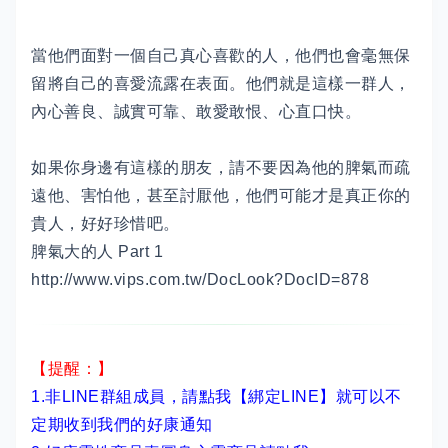
當他們面對一個自己真心喜歡的人，他們也會毫無保
留將自己的喜愛流露在表面。他們就是這樣一群人，
內心善良、誠實可靠、敢愛敢恨、心直口快。
如果你身邊有這樣的朋友，請不要因為他的脾氣而疏
遠他、害怕他，甚至討厭他，他們可能才是真正你的
貴人，好好珍惜吧。
脾氣大的人 Part 1
http://www.vips.com.tw/DocLook?DocID=878
【提醒：】
1.非LINE群組成員，
請點我【綁定LINE】
就可以不
定期收到我們的好康通知