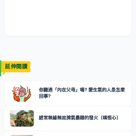
延伸閱讀
你聽過「內在父母」嗎? 愛生氣的人是怎麼
回事?
經常無緣無故脾氣暴躁的發火（嗔恨心）