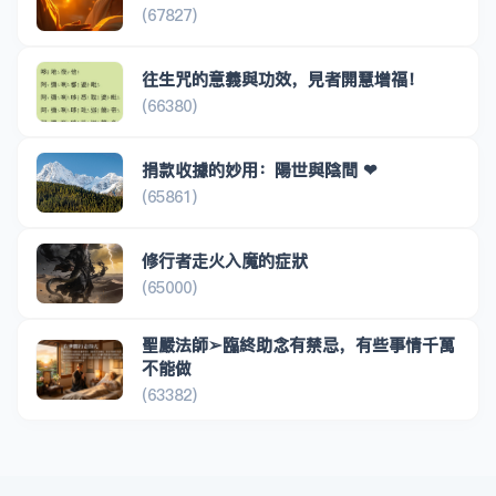
(67827)
往生咒的意義與功效，見者開慧增福！
(66380)
捐款收據的妙用：陽世與陰間 ❤
(65861)
修行者走火入魔的症狀
(65000)
聖嚴法師➢臨終助念有禁忌，有些事情千萬
不能做
(63382)