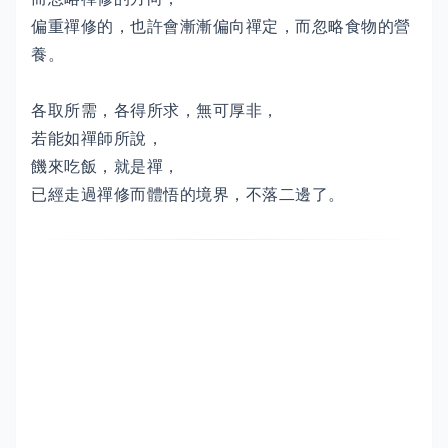
偏重禪修的，也許會漸漸偏向禪定，而忽略食物的營
養。
各取所需，各得所求，無可厚非，
若能如禪師所說，
饑來吃飯，就是禪，
已經走過禪修而體悟的境界，不落二邊了。