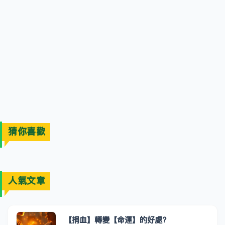
猜你喜歡
人氣文章
【捐血】轉變【命運】的好處?