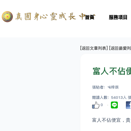
首頁
服務項目
[
返回文章列表
] [
返回最愛列
富人不佔
張貼者：🛂梓辰
閱讀人數：54013人 張貼
0
富人不佔便宜，貴