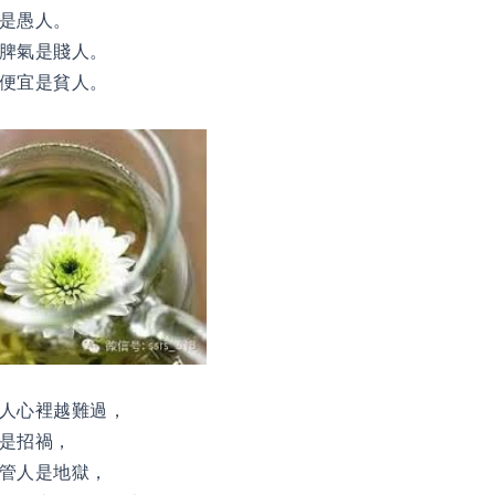
是愚人。
脾氣是賤人。
便宜是貧人。
人心裡越難過，
是招禍，
管人是地獄，