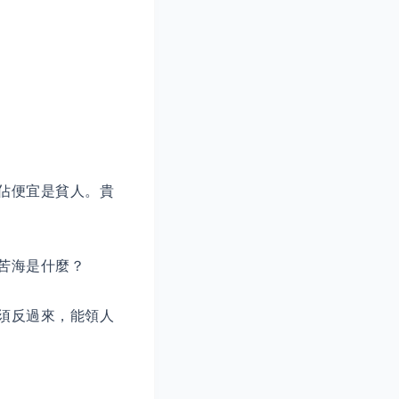
佔便宜是貧人。貴
苦海是什麼？
須反過來，能領人