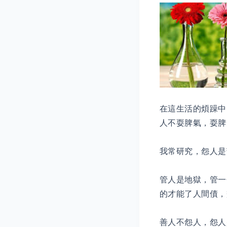
在這生活的煩躁中
人不耍脾氣，耍脾
我常研究，怨人是
管人是地獄，管一
的才能了人間債，
善人不怨人，怨人