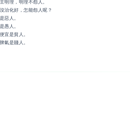
主明理，明理不怨人。
沒治化好，怎能怨人呢？
是惡人。
是愚人。
便宜是貧人。
脾氣是賤人。