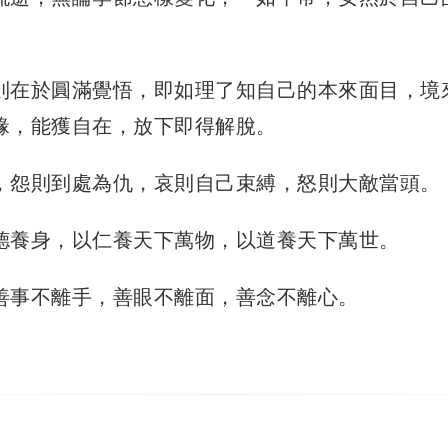
則在於圓滿覺悟，即如理了知自己的本來面目，境
緣，能獲自在，放下即得解脫。
，怨則到處為仇，哀則自己束縛，怒則大敵當頭。
德養身，以仁養天下萬物，以道養天下萬世。
善事不離手，善眼不離面，善念不離心。