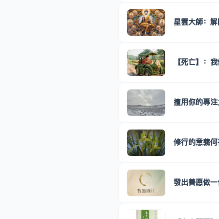
星雲大師：解
【死亡】：我
擅用你的專注
修行的意義何
發出善愿做一