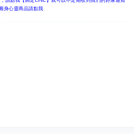
員，
請點我【綁定LINE】
就可以不定期收到我們的好康通知
圓身心靈商品請點我