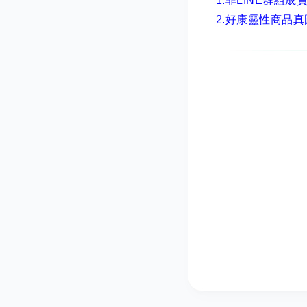
1.非LINE群組成
2.
好康靈性商品真