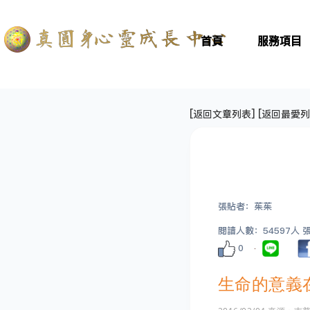
首頁
服務項目
[
返回文章列表
] [
返回最愛列
張貼者：茱茱
閱讀人數：54597人 張貼
0
生命的意義