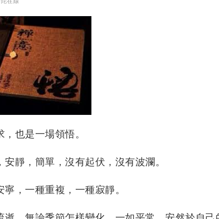
普陀在線
求，也是一場領悟。
，安靜，簡單，沒有起伏，沒有波瀾。
安寧，一種重複，一種寂靜。
流逝，無論季節怎樣變化，一如平常，安然於自己