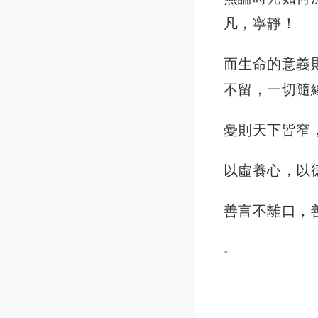
凡，寧靜！
而生命的意義
不留，一切隨
憂則天下皆窄
以虛養心，以
善言不離口，
。