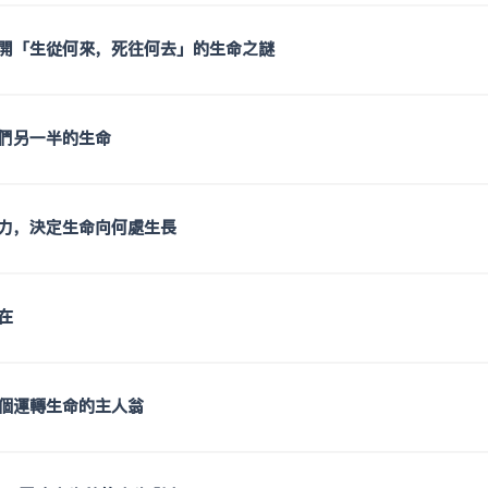
開「生從何來，死往何去」的生命之謎
們另一半的生命
力，決定生命向何處生長
在
個運轉生命的主人翁